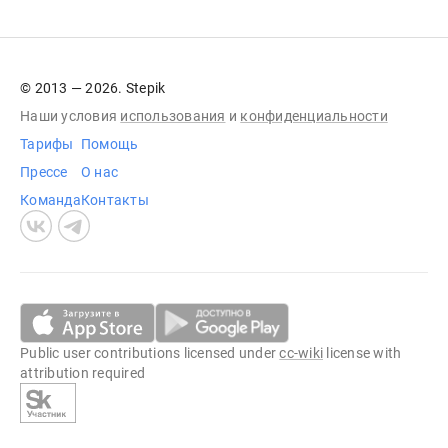
© 2013 — 2026. Stepik
Наши условия
использования
и
конфиденциальности
Тарифы
Помощь
Прессе
О нас
Команда
Контакты
Public user contributions licensed under
cc-wiki
license with
attribution required