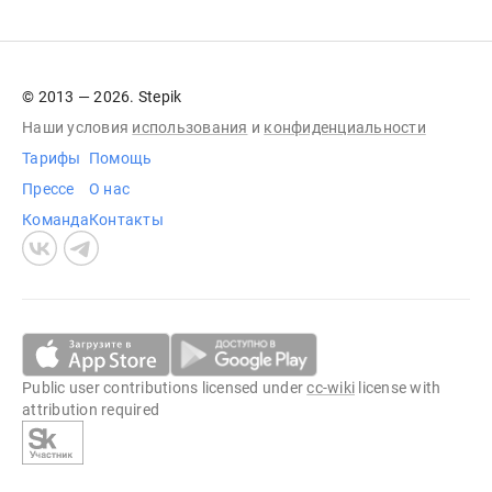
© 2013 — 2026. Stepik
Наши условия
использования
и
конфиденциальности
Тарифы
Помощь
Прессе
О нас
Команда
Контакты
Public user contributions licensed under
cc-wiki
license with
attribution required