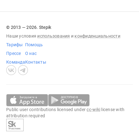
© 2013 — 2026. Stepik
Наши условия
использования
и
конфиденциальности
Тарифы
Помощь
Прессе
О нас
Команда
Контакты
Public user contributions licensed under
cc-wiki
license with
attribution required