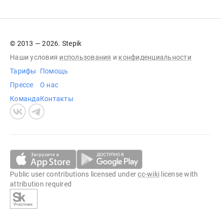
© 2013 — 2026. Stepik
Наши условия
использования
и
конфиденциальности
Тарифы
Помощь
Прессе
О нас
Команда
Контакты
Public user contributions licensed under
cc-wiki
license with
attribution required