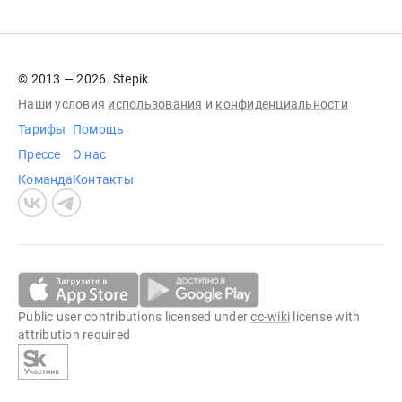
© 2013 — 2026. Stepik
Наши условия
использования
и
конфиденциальности
Тарифы
Помощь
Прессе
О нас
Команда
Контакты
Public user contributions licensed under
cc-wiki
license with
attribution required