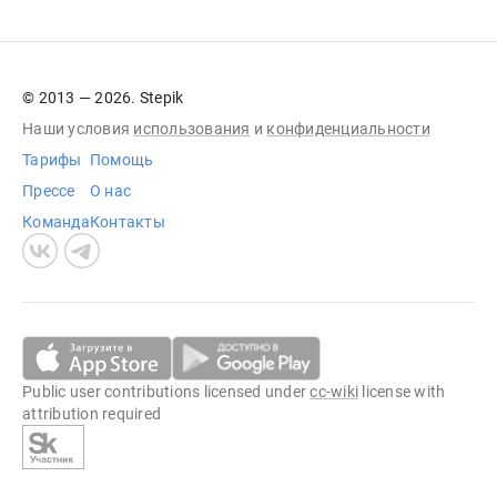
© 2013 — 2026. Stepik
Наши условия
использования
и
конфиденциальности
Тарифы
Помощь
Прессе
О нас
Команда
Контакты
Public user contributions licensed under
cc-wiki
license with
attribution required