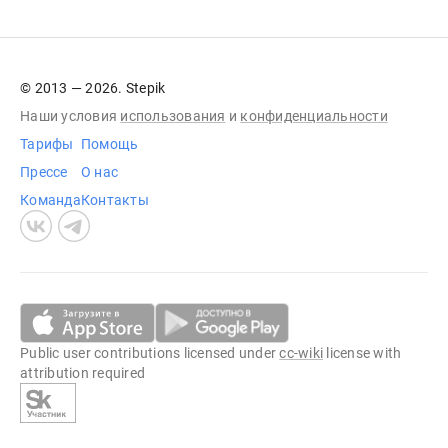
© 2013 — 2026. Stepik
Наши условия
использования
и
конфиденциальности
Тарифы
Помощь
Прессе
О нас
Команда
Контакты
Public user contributions licensed under
cc-wiki
license with
attribution required