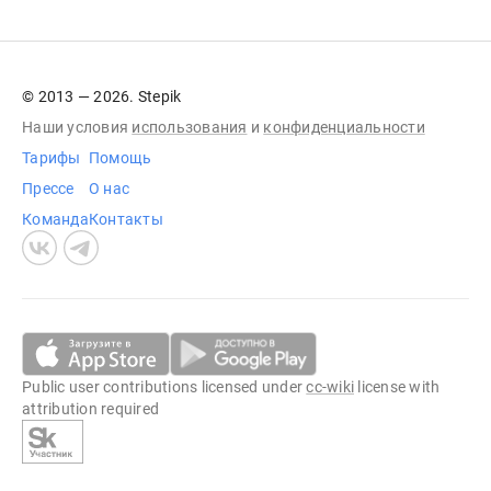
© 2013 — 2026. Stepik
Наши условия
использования
и
конфиденциальности
Тарифы
Помощь
Прессе
О нас
Команда
Контакты
Public user contributions licensed under
cc-wiki
license with
attribution required