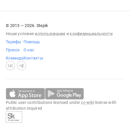
© 2013 — 2026. Stepik
Наши условия
использования
и
конфиденциальности
Тарифы
Помощь
Прессе
О нас
Команда
Контакты
Public user contributions licensed under
cc-wiki
license with
attribution required