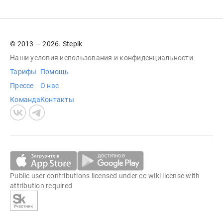
© 2013 — 2026. Stepik
Наши условия
использования
и
конфиденциальности
Тарифы
Помощь
Прессе
О нас
Команда
Контакты
Public user contributions licensed under
cc-wiki
license with
attribution required