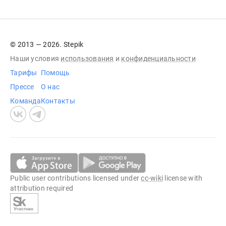
© 2013 — 2026. Stepik
Наши условия
использования
и
конфиденциальности
Тарифы
Помощь
Прессе
О нас
Команда
Контакты
Public user contributions licensed under
cc-wiki
license with
attribution required