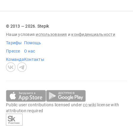
© 2013 — 2026. Stepik
Наши условия
использования
и
конфиденциальности
Тарифы
Помощь
Прессе
О нас
Команда
Контакты
Public user contributions licensed under
cc-wiki
license with
attribution required