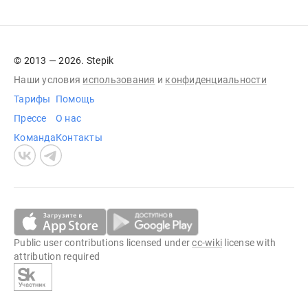
© 2013 — 2026. Stepik
Наши условия
использования
и
конфиденциальности
Тарифы
Помощь
Прессе
О нас
Команда
Контакты
Public user contributions licensed under
cc-wiki
license with
attribution required