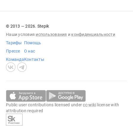
© 2013 — 2026. Stepik
Наши условия
использования
и
конфиденциальности
Тарифы
Помощь
Прессе
О нас
Команда
Контакты
Public user contributions licensed under
cc-wiki
license with
attribution required