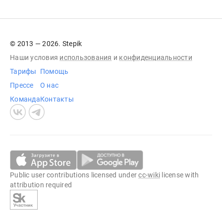
© 2013 — 2026. Stepik
Наши условия
использования
и
конфиденциальности
Тарифы
Помощь
Прессе
О нас
Команда
Контакты
Public user contributions licensed under
cc-wiki
license with
attribution required