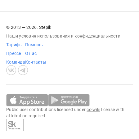
© 2013 — 2026. Stepik
Наши условия
использования
и
конфиденциальности
Тарифы
Помощь
Прессе
О нас
Команда
Контакты
Public user contributions licensed under
cc-wiki
license with
attribution required