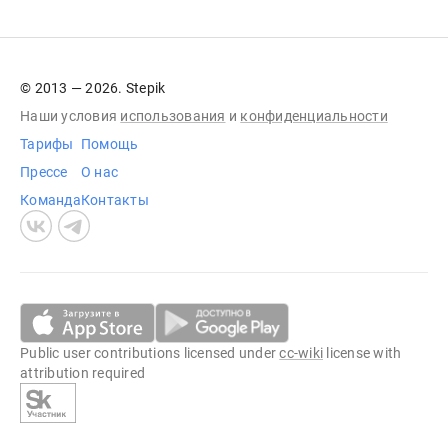
© 2013 — 2026. Stepik
Наши условия
использования
и
конфиденциальности
Тарифы
Помощь
Прессе
О нас
Команда
Контакты
Public user contributions licensed under
cc-wiki
license with
attribution required