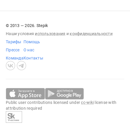
© 2013 — 2026. Stepik
Наши условия
использования
и
конфиденциальности
Тарифы
Помощь
Прессе
О нас
Команда
Контакты
Public user contributions licensed under
cc-wiki
license with
attribution required