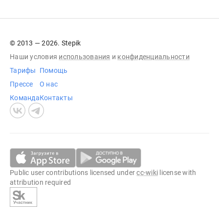
© 2013 — 2026. Stepik
Наши условия
использования
и
конфиденциальности
Тарифы
Помощь
Прессе
О нас
Команда
Контакты
Public user contributions licensed under
cc-wiki
license with
attribution required