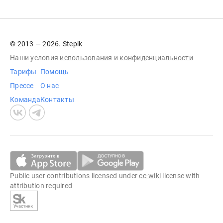
© 2013 — 2026. Stepik
Наши условия
использования
и
конфиденциальности
Тарифы
Помощь
Прессе
О нас
Команда
Контакты
Public user contributions licensed under
cc-wiki
license with
attribution required