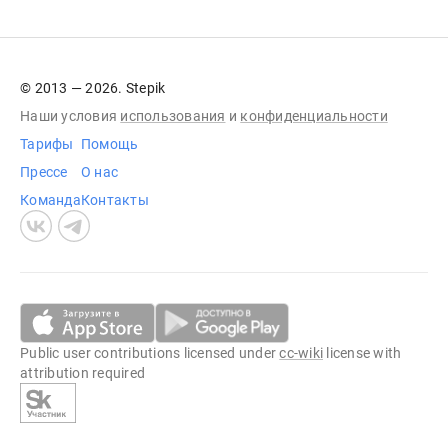
© 2013 — 2026. Stepik
Наши условия
использования
и
конфиденциальности
Тарифы
Помощь
Прессе
О нас
Команда
Контакты
Public user contributions licensed under
cc-wiki
license with
attribution required