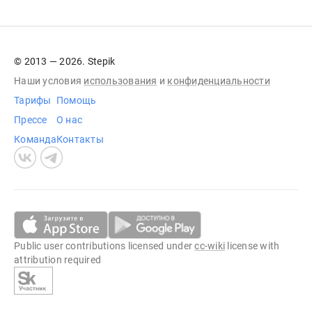
© 2013 — 2026. Stepik
Наши условия
использования
и
конфиденциальности
Тарифы
Помощь
Прессе
О нас
Команда
Контакты
Public user contributions licensed under
cc-wiki
license with
attribution required