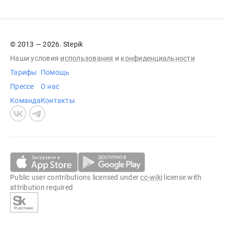
© 2013 — 2026. Stepik
Наши условия
использования
и
конфиденциальности
Тарифы
Помощь
Прессе
О нас
Команда
Контакты
Public user contributions licensed under
cc-wiki
license with
attribution required