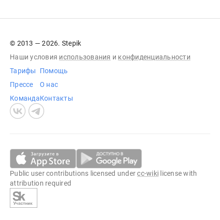
© 2013 — 2026. Stepik
Наши условия
использования
и
конфиденциальности
Тарифы
Помощь
Прессе
О нас
Команда
Контакты
Public user contributions licensed under
cc-wiki
license with
attribution required