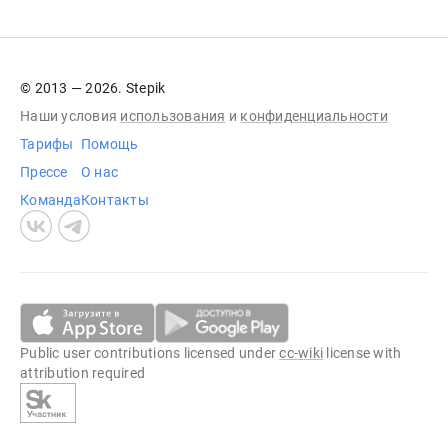
© 2013 — 2026. Stepik
Наши условия
использования
и
конфиденциальности
Тарифы
Помощь
Прессе
О нас
Команда
Контакты
Public user contributions licensed under
cc-wiki
license with
attribution required