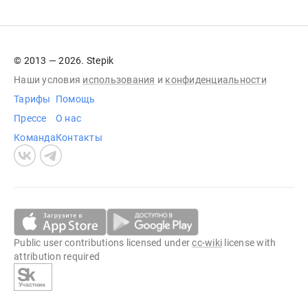
© 2013 — 2026. Stepik
Наши условия
использования
и
конфиденциальности
Тарифы
Помощь
Прессе
О нас
Команда
Контакты
Public user contributions licensed under
cc-wiki
license with
attribution required