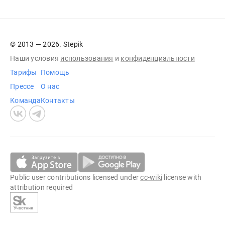
© 2013 — 2026. Stepik
Наши условия
использования
и
конфиденциальности
Тарифы
Помощь
Прессе
О нас
Команда
Контакты
Public user contributions licensed under
cc-wiki
license with
attribution required