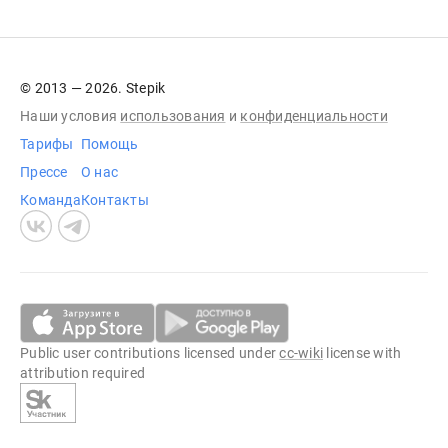
© 2013 — 2026. Stepik
Наши условия
использования
и
конфиденциальности
Тарифы
Помощь
Прессе
О нас
Команда
Контакты
Public user contributions licensed under
cc-wiki
license with
attribution required