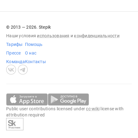
© 2013 — 2026. Stepik
Наши условия
использования
и
конфиденциальности
Тарифы
Помощь
Прессе
О нас
Команда
Контакты
Public user contributions licensed under
cc-wiki
license with
attribution required