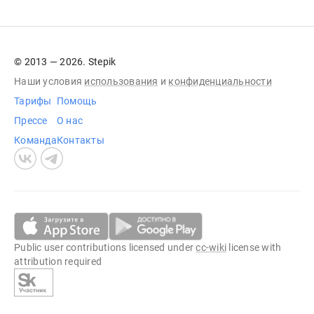
© 2013 — 2026. Stepik
Наши условия
использования
и
конфиденциальности
Тарифы
Помощь
Прессе
О нас
Команда
Контакты
Public user contributions licensed under
cc-wiki
license with
attribution required