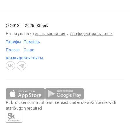
© 2013 — 2026. Stepik
Наши условия
использования
и
конфиденциальности
Тарифы
Помощь
Прессе
О нас
Команда
Контакты
Public user contributions licensed under
cc-wiki
license with
attribution required