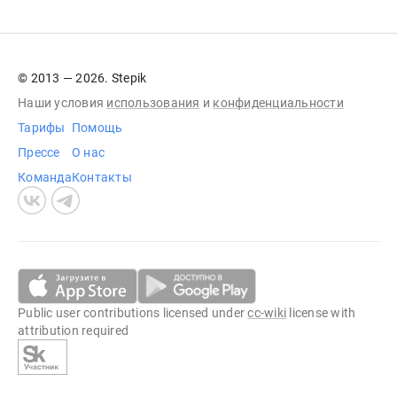
© 2013 — 2026. Stepik
Наши условия
использования
и
конфиденциальности
Тарифы
Помощь
Прессе
О нас
Команда
Контакты
Public user contributions licensed under
cc-wiki
license with
attribution required