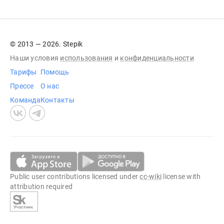
© 2013 — 2026. Stepik
Наши условия
использования
и
конфиденциальности
Тарифы
Помощь
Прессе
О нас
Команда
Контакты
Public user contributions licensed under
cc-wiki
license with
attribution required