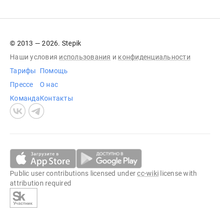
© 2013 — 2026. Stepik
Наши условия
использования
и
конфиденциальности
Тарифы
Помощь
Прессе
О нас
Команда
Контакты
Public user contributions licensed under
cc-wiki
license with
attribution required