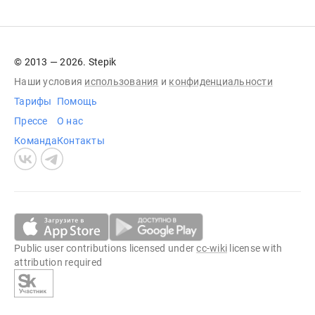
© 2013 — 2026. Stepik
Наши условия
использования
и
конфиденциальности
Тарифы
Помощь
Прессе
О нас
Команда
Контакты
Public user contributions licensed under
cc-wiki
license with
attribution required