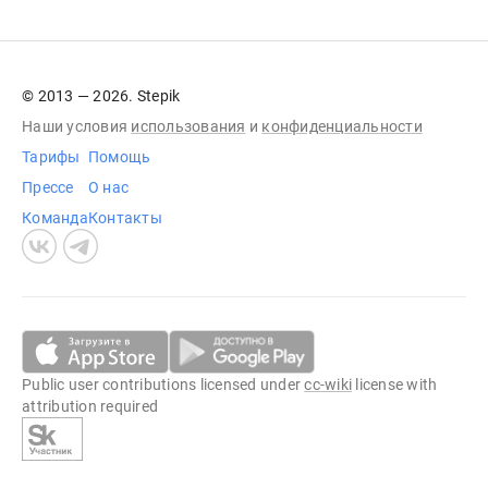
© 2013 — 2026. Stepik
Наши условия
использования
и
конфиденциальности
Тарифы
Помощь
Прессе
О нас
Команда
Контакты
Public user contributions licensed under
cc-wiki
license with
attribution required