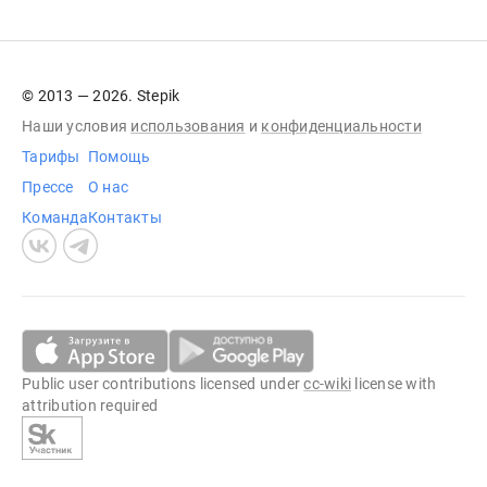
© 2013 — 2026. Stepik
Наши условия
использования
и
конфиденциальности
Тарифы
Помощь
Прессе
О нас
Команда
Контакты
Public user contributions licensed under
cc-wiki
license with
attribution required