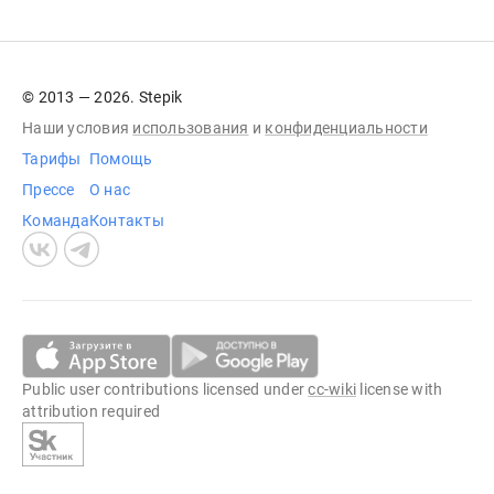
© 2013 — 2026. Stepik
Наши условия
использования
и
конфиденциальности
Тарифы
Помощь
Прессе
О нас
Команда
Контакты
Public user contributions licensed under
cc-wiki
license with
attribution required