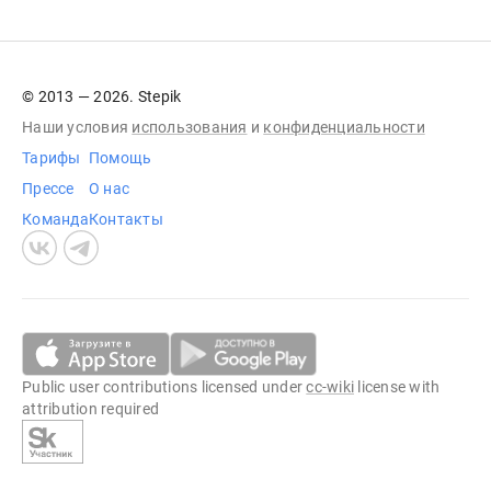
© 2013 — 2026. Stepik
Наши условия
использования
и
конфиденциальности
Тарифы
Помощь
Прессе
О нас
Команда
Контакты
Public user contributions licensed under
cc-wiki
license with
attribution required