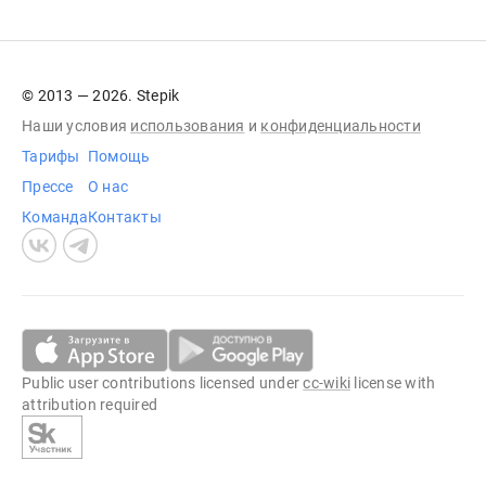
© 2013 — 2026. Stepik
Наши условия
использования
и
конфиденциальности
Тарифы
Помощь
Прессе
О нас
Команда
Контакты
Public user contributions licensed under
cc-wiki
license with
attribution required