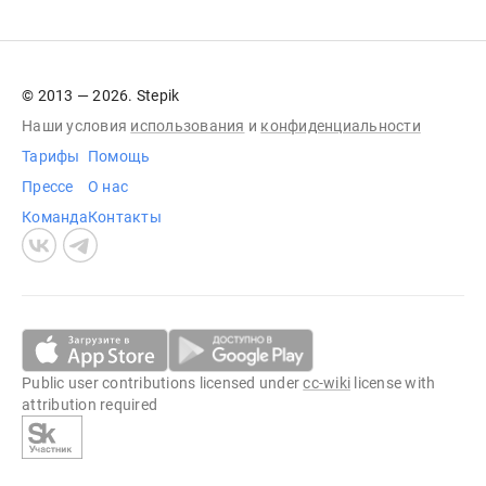
© 2013 — 2026. Stepik
Наши условия
использования
и
конфиденциальности
Тарифы
Помощь
Прессе
О нас
Команда
Контакты
Public user contributions licensed under
cc-wiki
license with
attribution required