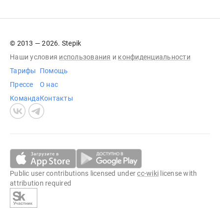
© 2013 — 2026. Stepik
Наши условия
использования
и
конфиденциальности
Тарифы
Помощь
Прессе
О нас
Команда
Контакты
Public user contributions licensed under
cc-wiki
license with
attribution required