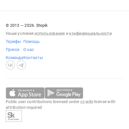
© 2013 — 2026. Stepik
Наши условия
использования
и
конфиденциальности
Тарифы
Помощь
Прессе
О нас
Команда
Контакты
Public user contributions licensed under
cc-wiki
license with
attribution required