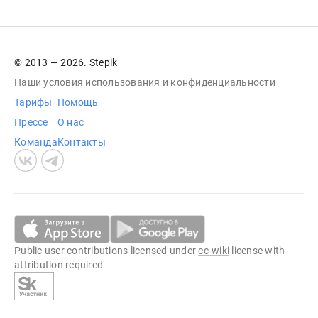
© 2013 — 2026. Stepik
Наши условия
использования
и
конфиденциальности
Тарифы
Помощь
Прессе
О нас
Команда
Контакты
Public user contributions licensed under
cc-wiki
license with
attribution required