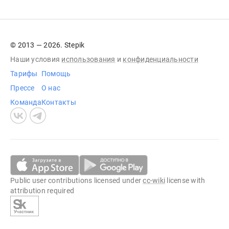
© 2013 — 2026. Stepik
Наши условия
использования
и
конфиденциальности
Тарифы
Помощь
Прессе
О нас
Команда
Контакты
Public user contributions licensed under
cc-wiki
license with
attribution required