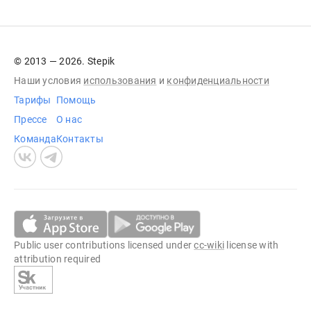
© 2013 — 2026. Stepik
Наши условия
использования
и
конфиденциальности
Тарифы
Помощь
Прессе
О нас
Команда
Контакты
Public user contributions licensed under
cc-wiki
license with
attribution required