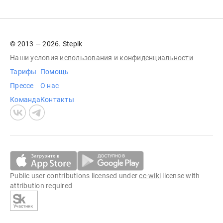
© 2013 — 2026. Stepik
Наши условия
использования
и
конфиденциальности
Тарифы
Помощь
Прессе
О нас
Команда
Контакты
Public user contributions licensed under
cc-wiki
license with
attribution required