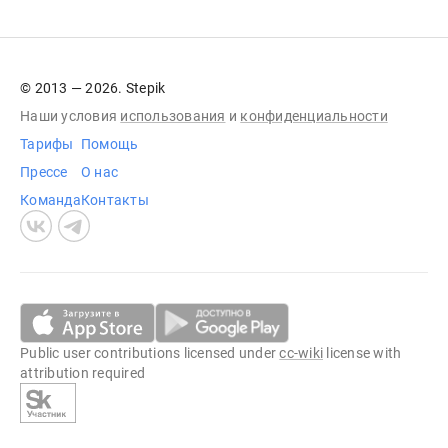
© 2013 — 2026. Stepik
Наши условия
использования
и
конфиденциальности
Тарифы
Помощь
Прессе
О нас
Команда
Контакты
Public user contributions licensed under
cc-wiki
license with
attribution required