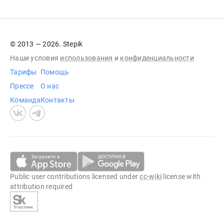
© 2013 — 2026. Stepik
Наши условия
использования
и
конфиденциальности
Тарифы
Помощь
Прессе
О нас
Команда
Контакты
Public user contributions licensed under
cc-wiki
license with
attribution required