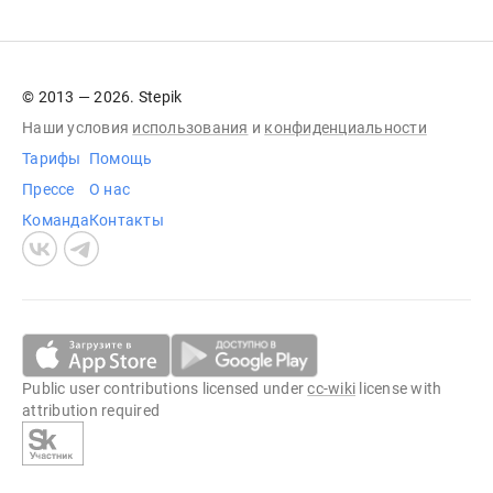
© 2013 — 2026. Stepik
Наши условия
использования
и
конфиденциальности
Тарифы
Помощь
Прессе
О нас
Команда
Контакты
Public user contributions licensed under
cc-wiki
license with
attribution required